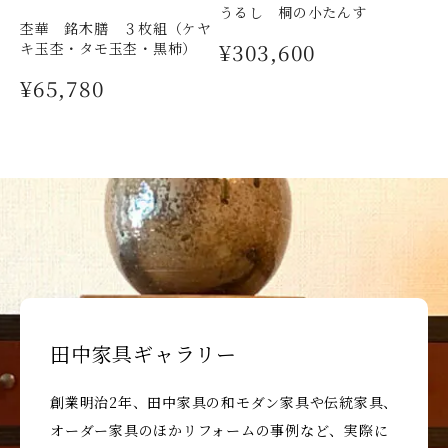
うるし 桐の小たんす
杢華 銘木膳 ３枚組（ケヤ
¥303,600
キ玉杢・タモ玉杢・黒柿）
¥65,780
田中家具ギャラリー
創業明治2年、田中家具の和モダン家具や伝統家具、
オーダー家具のほかリフォームの事例など、実際に