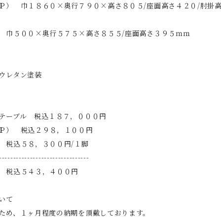
Ｐ） 巾１８６０×奥行７９０×高さ８０５/座面高さ４２０/肘掛
 巾５００×奥行５７５×高さ８５５/座面高さ３９５ｍｍ
ウレタン塗装
テーブル 税込１８７，０００円
Ｐ） 税込２９８，１００円
 税込５８，３００円/１脚
--------------------------------
 税込５４３，４００円
いて
ため、１ヶ月程度の納期を頂戴しております。