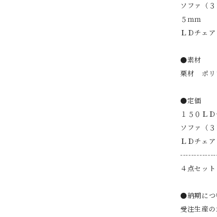
ソファ（３
５ｍｍ
ＬＤチェア
●素材
栗材 ポリ
●定価
１５０ＬＤ
ソファ（３
ＬＤチェア
-------------
４点セット
●納期につ
受注生産の