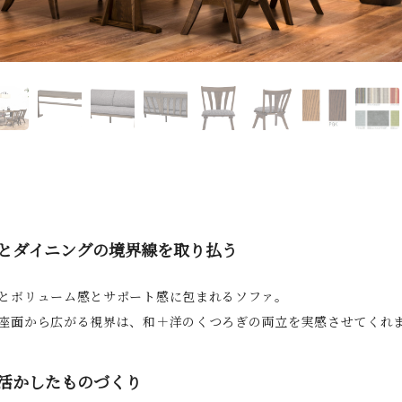
2
3
4
5
6
7
8
9
とダイニングの境界線を取り払う
とボリューム感とサポート感に包まれるソファ。
座面から広がる視界は、和＋洋のくつろぎの両立を実感させてくれ
活かしたものづくり