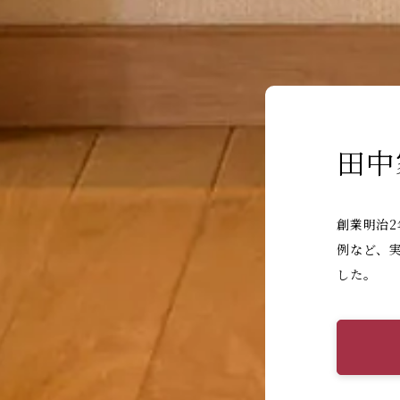
田中
創業明治
例など、
した。