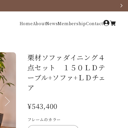
Home
About
News
Membership
Contact
栗材ソファダイニング４
点セット １５０ＬＤテ
ーブル+ソファ+ＬＤチェ
ア
¥543,400
Next
フレームのカラー