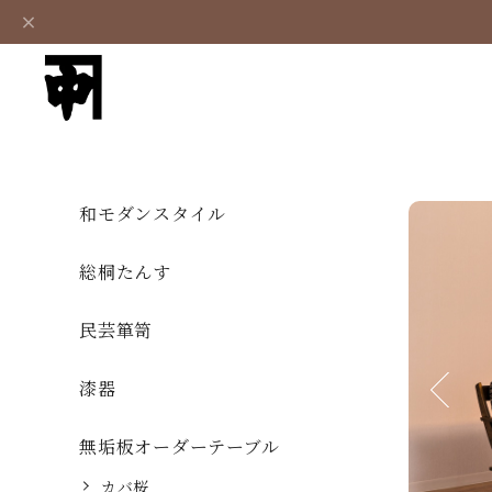
和モダンスタイル
総桐たんす
民芸箪笥
漆器
Previous
無垢板オーダーテーブル
カバ桜